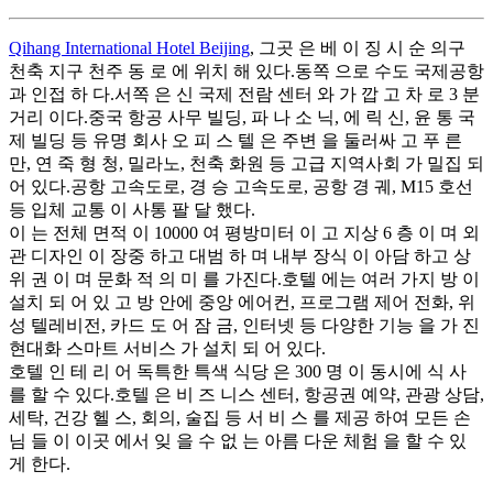
Qihang International Hotel Beijing
, 그곳 은 베 이 징 시 순 의구
천축 지구 천주 동 로 에 위치 해 있다.동쪽 으로 수도 국제공항
과 인접 하 다.서쪽 은 신 국제 전람 센터 와 가 깝 고 차 로 3 분
거리 이다.중국 항공 사무 빌딩, 파 나 소 닉, 에 릭 신, 윤 통 국
제 빌딩 등 유명 회사 오 피 스 텔 은 주변 을 둘러싸 고 푸 른
만, 연 죽 형 청, 밀라노, 천축 화원 등 고급 지역사회 가 밀집 되
어 있다.공항 고속도로, 경 승 고속도로, 공항 경 궤, M15 호선
등 입체 교통 이 사통 팔 달 했다.
이 는 전체 면적 이 10000 여 평방미터 이 고 지상 6 층 이 며 외
관 디자인 이 장중 하고 대범 하 며 내부 장식 이 아담 하고 상
위 권 이 며 문화 적 의 미 를 가진다.호텔 에는 여러 가지 방 이
설치 되 어 있 고 방 안에 중앙 에어컨, 프로그램 제어 전화, 위
성 텔레비전, 카드 도 어 잠 금, 인터넷 등 다양한 기능 을 가 진
현대화 스마트 서비스 가 설치 되 어 있다.
호텔 인 테 리 어 독특한 특색 식당 은 300 명 이 동시에 식 사
를 할 수 있다.호텔 은 비 즈 니스 센터, 항공권 예약, 관광 상담,
세탁, 건강 헬 스, 회의, 술집 등 서 비 스 를 제공 하여 모든 손
님 들 이 이곳 에서 잊 을 수 없 는 아름 다운 체험 을 할 수 있
게 한다.